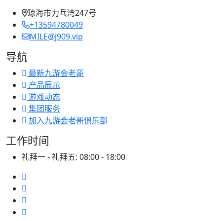
琼海市力乓湾247号
+13594780049
MILE@j909.vip
导航
最新九游会老哥
产品展示
游戏动态
集团服务
加入九游会老哥俱乐部
工作时间
礼拜一 - 礼拜五:
08:00 - 18:00