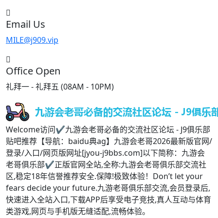
Email Us
MILE@j909.vip
Office Open
礼拜一 - 礼拜五 (08AM - 10PM)
Welcome访问✔九游会老哥必备的交流社区论坛 - J9俱乐部
贴吧推荐【导航：baidu典ag】九游会老哥2026最新版官网/
登录/入口/网页版网址[jyou-j9bbs.com]以下简称：九游会
老哥俱乐部✔正版官网全站,全称:九游会老哥俱乐部交流社
区,稳定18年信誉推荐安全.保障!极致体验！Don’t let your
fears decide your future.九游老哥俱乐部交流,会员登录后,
快速进入全站入口,下载APP后享受电子竞技,真人互动与体育
类游戏,网页与手机版无缝适配,流畅体验。